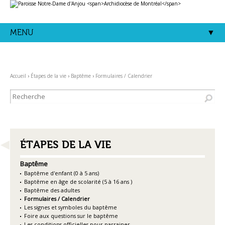
Aller
Outils
au
personnels
contenu.
|
Aller
MENU
à
la
navigation
Accueil
›
Étapes de la vie
›
Baptême
›
Formulaires / Calendrier
NAVIGATION
ÉTAPES DE LA VIE
Baptême
Baptême d'enfant (0 à 5 ans)
Baptême en âge de scolarité (5 à 16 ans )
Baptême des adultes
Formulaires / Calendrier
Les signes et symboles du baptême
Foire aux questions sur le baptême
Les conditions officielles pour parrainer.