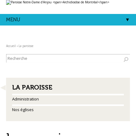
Aller
Outils
au
personnels
contenu.
|
Aller
MENU
à
la
navigation
Accueil
›
La paroisse
NAVIGATION
LA PAROISSE
Administration
Nos églises