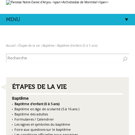
Aller
Outils
au
personnels
contenu.
|
Aller
MENU
à
la
navigation
Accueil
›
Étapes de la vie
›
Baptême
›
Baptême d'enfant (0 à 5 ans)
NAVIGATION
ÉTAPES DE LA VIE
Baptême
Baptême d'enfant (0 à 5 ans)
Baptême en âge de scolarité (5 à 16 ans )
Baptême des adultes
Formulaires / Calendrier
Les signes et symboles du baptême
Foire aux questions sur le baptême
Les conditions officielles pour parrainer.