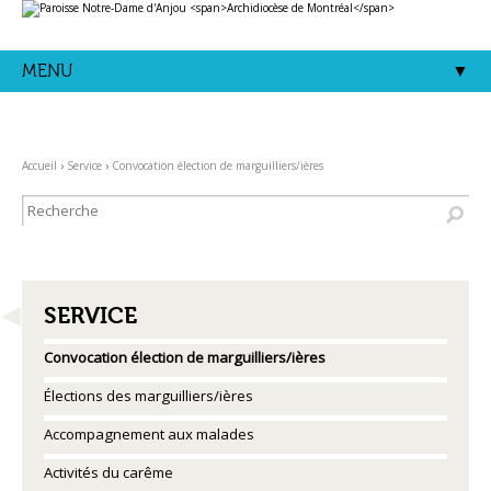
Aller
Outils
au
personnels
contenu.
|
Aller
MENU
à
la
navigation
Accueil
›
Service
›
Convocation élection de marguilliers/ières
NAVIGATION
SERVICE
Convocation élection de marguilliers/ières
Élections des marguilliers/ières
Accompagnement aux malades
Activités du carême