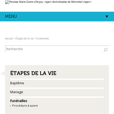
Aller
Outils
au
personnels
contenu.
|
Aller
MENU
à
la
navigation
Accueil
›
Étapes de la vie
›
Funérailles
NAVIGATION
ÉTAPES DE LA VIE
Baptême
Mariage
Funérailles
Procédure à suivre