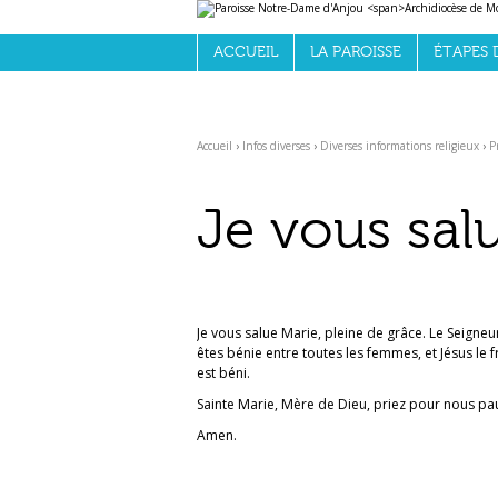
Aller
Outils
au
personnels
contenu.
ACCUEIL
LA PAROISSE
ÉTAPES D
|
Aller
à
la
navigation
Accueil
›
Infos diverses
›
Diverses informations religieux
›
P
Je vous sal
Je vous salue Marie, pleine de grâce. Le Seigneu
êtes bénie entre toutes les femmes, et Jésus le fr
est béni.
Sainte Marie, Mère de Dieu, priez pour nous pau
Amen.