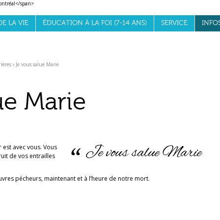
E LA VIE
ÉDUCATION À LA FOI (7-14 ANS)
SERVICE
INFO
rières
›
Je vous salue Marie
ue Marie
r est avec vous. Vous
Je vous salue Marie
uit de vos entrailles
vres pécheurs, maintenant et à l’heure de notre mort.