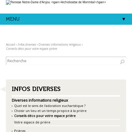
Aller
Outils
au
personnels
contenu.
|
Aller
MENU
à
la
navigation
Accueil
›
Infos diverses
›
Diverses informations religieux
›
Conseils déco pour votre espace prière
NAVIGATION
INFOS DIVERSES
Diverses informations religieux
Quel est le sens de l'adoration eucharistique ?
Choisir un lieu et un temps propice à la prière
Conseils déco pour votre espace prière
Votre espace de prière
Prières