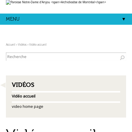
Aller
Outils
au
personnels
contenu.
|
Aller
MENU
à
la
navigation
Accueil
›
Vidéos
›
Vidéo accueil
NAVIGATION
VIDÉOS
Vidéo accueil
video home page