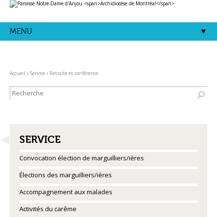
Aller
Outils
au
personnels
contenu.
|
Aller
MENU
à
la
navigation
Accueil
›
Service
›
Retraite et conférence
NAVIGATION
SERVICE
Convocation élection de marguilliers/ières
Élections des marguilliers/ières
Accompagnement aux malades
Activités du carême