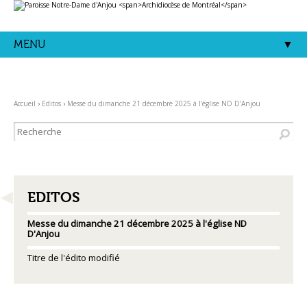
Aller
Outils
au
personnels
contenu.
|
Aller
MENU
à
la
navigation
Accueil
›
Editos
›
Messe du dimanche 21 décembre 2025 à l'église ND D'Anjou
NAVIGATION
EDITOS
Messe du dimanche 21 décembre 2025 à l'église ND
D'Anjou
Titre de l'édito modifié