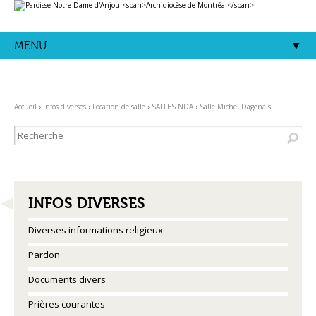
Aller
Outils
au
personnels
contenu.
|
Aller
MENU
à
la
navigation
Accueil
›
Infos diverses
›
Location de salle
›
SALLES NDA
›
Salle Michel Dagenais
NAVIGATION
INFOS DIVERSES
Diverses informations religieux
Pardon
Documents divers
Prières courantes