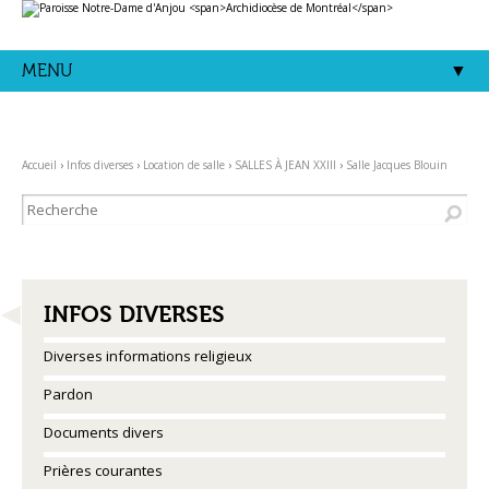
Aller
Outils
au
personnels
contenu.
|
Aller
MENU
à
la
navigation
Accueil
›
Infos diverses
›
Location de salle
›
SALLES À JEAN XXIII
›
Salle Jacques Blouin
NAVIGATION
INFOS DIVERSES
Diverses informations religieux
Pardon
Documents divers
Prières courantes