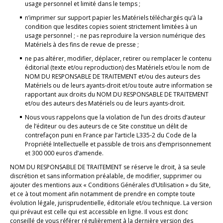
usage personnel et limité dans le temps ;
n’imprimer sur support papier les Matériels téléchargés qu’à la
condition que lesdites copies soient strictement limitées à un
usage personnel ; - ne pas reproduire la version numérique des
Matériels à des fins de revue de presse ;
ne pas altérer, modifier, déplacer, retirer ou remplacer le contenu
éditorial (texte et/ou reproduction) des Matériels et/ou le nom de
NOM DU RESPONSABLE DE TRAITEMENT et/ou des auteurs des
Matériels ou de leurs ayants-droit et/ou toute autre information se
rapportant aux droits du NOM DU RESPONSABLE DE TRAITEMENT
et/ou des auteurs des Matériels ou de leurs ayants-droit.
Nous vous rappelons que la violation de l’un des droits d’auteur
de l’éditeur ou des auteurs de ce Site constitue un délit de
contrefaçon puni en France par l’article L335-2 du Code de la
Propriété Intellectuelle et passible de trois ans d’emprisonnement
et 300 000 euros d’amende.
NOM DU RESPONSABLE DE TRAITEMENT se réserve le droit, à sa seule
discrétion et sans information préalable, de modifier, supprimer ou
ajouter des mentions aux « Conditions Générales d’Utilisation » du Site,
et ce à tout moment afin notamment de prendre en compte toute
évolution légale, jurisprudentielle, éditoriale et/ou technique. La version
qui prévaut est celle qui est accessible en ligne. Il vous est donc
conseillé de vous référer régulièrement à la dernière version des