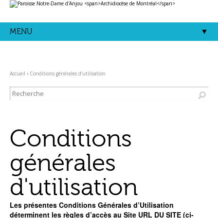
Aller
Outils
au
personnels
contenu.
|
Aller
MENU
à
la
navigation
Accueil
›
Conditions générales d'utilisation
Conditions
générales
d'utilisation
Les présentes Conditions Générales d’Utilisation
déterminent les règles d’accès au Site URL DU SITE (ci-