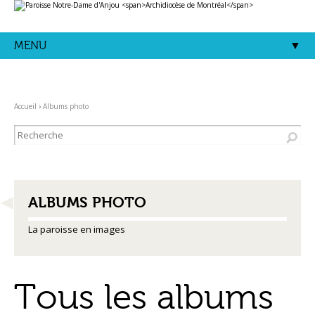
Aller
Outils
au
personnels
contenu.
|
Aller
MENU
à
la
navigation
Accueil
›
Albums photo
NAVIGATION
ALBUMS PHOTO
La paroisse en images
Tous les albums