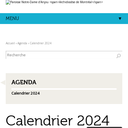
Aller
Outils
au
personnels
contenu.
|
Aller
MENU
à
la
navigation
Accueil
›
Agenda
›
Calendrier 2024
NAVIGATION
AGENDA
Calendrier 2024
Calendrier 2024